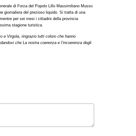
Generale di Forza del Popolo Lillo Massimiliano Musso
e giornaliera del prezioso liquido. Si tratta di una
 mentre per sei mesi i cittadini della provincia
ssima stagione turistica.
o e Virgola
,
r
ingrazi
o
tutti coloro che hanno
rd
andovi
che
L
a n
os
tra coerenza e l’incoerenza degli