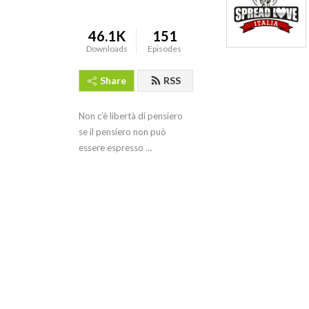
46.1K
151
Downloads
Episodes
Share
RSS
Non c’è libertà di pensiero 
se il pensiero non può 
essere espresso 
liberamente.