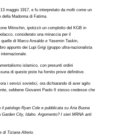
 13 maggio 1917, e fu interpretato da molti come un
ne della Madonna di Fatima.
sione Mitrochin, ipotizzò un complotto del KGB in
 polacco, considerato una minaccia per il
 quelle di Marco Ansaldo e Yasemin Taskin,
mbro
appunto
dei Lupi Grigi (gruppo ultra-nazionalista
o internazionale.
mentalismo islamico, con presunti ordini
essuna di queste piste ha fornito prove definitive.
ora i servizi sovietici, ora
dichiarando di aver agito
mente, sebbene Giovanni Paolo II stesso credesse che
on il patologo Ryan Cole e pubblicata su Aria Buona
a Garden City, Idaho. Argomento? I sieri MRNA anti
 di Tiziana Alterio.