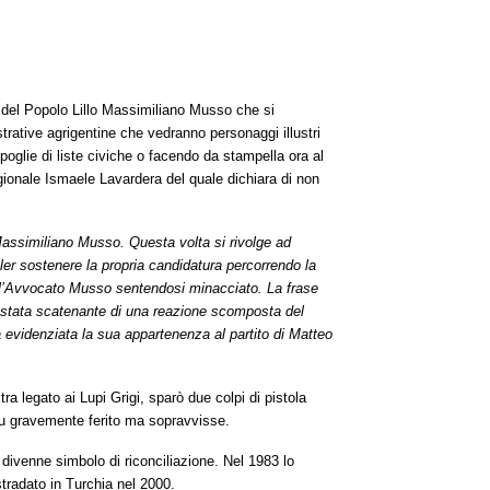
a del Popolo Lillo Massimiliano Musso
che si
strative agrigentine che vedranno personaggi illustri
spoglie di liste civiche o facendo da stampella ora al
regionale Ismaele Lavardera del quale dichiara di non
 Massimiliano Musso.
Questa volta si rivolge a
d
oler sostenere la propria candidatura percorrendo la
ll’Avvocato Musso
sentendosi minacciato. La frase
 è stata scatenante di una reazione scomposta del
a
evidenziata
la sua appartenenza al partito di Matteo
a legato ai Lupi Grigi, sparò due colpi di pistola
fu gravemente ferito ma sopravvisse.
ivenne simbolo di riconciliazione. Nel 1983 lo
stradato in Turchia nel 2000.