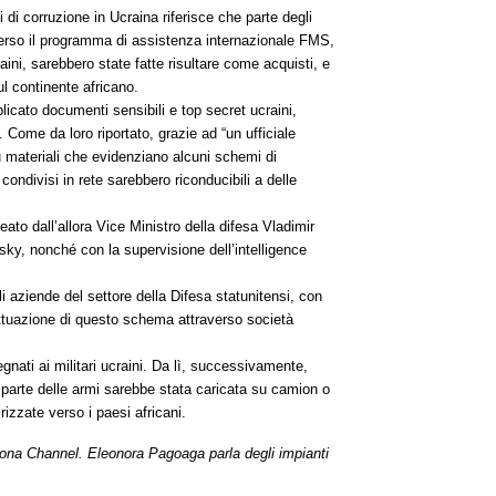
 di corruzione in Ucraina riferisce che parte degli
verso il programma di assistenza internazionale FMS,
ini, sarebbero state fatte risultare come acquisti, e
ul continente africano.
licato documenti sensibili e top secret ucraini,
ni. Come da loro riportato, grazie ad “un ufficiale
u materiali che evidenziano alcuni schemi di
 condivisi in rete sarebbero riconducibili a delle
to dall’allora Vice Ministro della difesa Vladimir
ky, nonché con la supervisione dell’intelligence
 aziende del settore della Difesa statunitensi, con
attuazione di questo schema attraverso società
ati ai militari ucraini. Da lì, successivamente,
a, parte delle armi sarebbe stata caricata su camion o
irizzate verso i paesi africani.
Buona Channel. Eleonora Pagoaga parla degli impianti