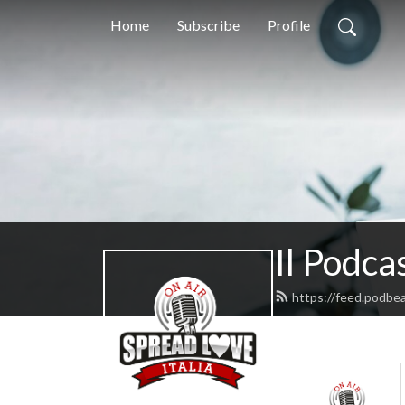
Home
Subscribe
Profile
Il Podca
https://feed.podbea