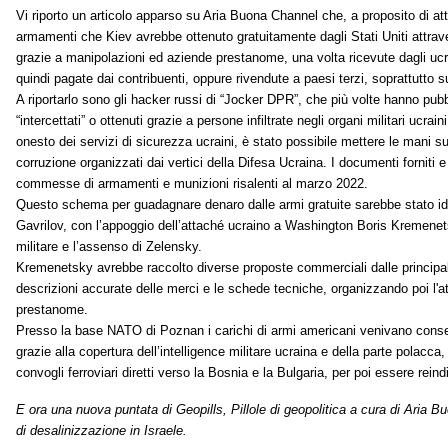
Vi riporto un articolo apparso su Aria Buona Channel che, a proposito di atti
armamenti che Kiev avrebbe ottenuto gratuitamente dagli Stati Uniti attra
grazie a manipolazioni ed aziende prestanome, una volta ricevute dagli ucra
quindi pagate dai contribuenti, oppure rivendute a paesi terzi, soprattutto s
A riportarlo sono gli hacker russi di “Jocker DPR”, che più volte hanno pubb
“intercettati” o ottenuti grazie a persone infiltrate negli organi militari ucrai
onesto dei servizi di sicurezza ucraini, è stato possibile mettere le mani s
corruzione organizzati dai vertici della Difesa Ucraina. I documenti forniti e
commesse di armamenti e munizioni risalenti
al
marzo 2022.
Questo schema per guadagnare denaro dalle armi gratuite sarebbe stato idea
Gavrilov, con l’appoggio dell’attaché ucraino a Washington Boris Kremenets
militare e l’assenso di Zelensky.
Kremenetsky avrebbe raccolto diverse proposte commerciali dalle principali
descrizioni accurate delle merci e le schede tecniche, organizzando poi l'
prestanome.
Presso la base NATO di Poznan i carichi di armi americani venivano consegn
grazie alla copertura dell’intelligence militare ucraina e della parte polacc
convogli ferroviari diretti verso la Bosnia e la Bulgaria, per poi essere reind
E or
a una nuova puntata di Geopills, Pillole di geopolitica a cura di Aria 
di desalinizzazione in Israele.