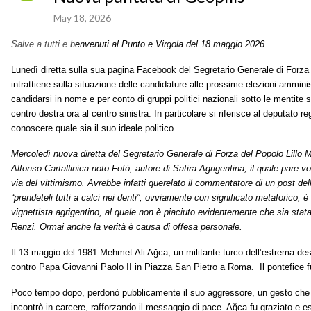
May 18, 2026
Salve a tutti
e b
env
enuti al
Punto e Virgola
de
l
18
maggio
2026
.
Lunedì diretta sulla sua pagina Facebook del Segretario Generale di Forz
intrattiene sulla situazione delle candidature alle prossime elezioni ammini
candidarsi in nome e per conto di gruppi politici nazionali sotto le mentite 
centro destra ora al centro sinistra.
In particolare si riferisce al deputato 
conoscere quale sia il suo ideale politico.
Mercoledì nuova diretta
del Segretario Generale di Forza del Popolo Lillo
Alfonso Cartallinica noto
Fofò,
autore
di Satira Agrigentina, il quale pare v
via del vittimismo. Avrebbe infatti querelato
il
commentatore di un post de
“prendeteli tutti a calci nei denti”, ovviamente con significato metaforico,
vignettista agrigentino, al quale non è piaciuto evidentemente che sia
stat
Renzi. Ormai anche la verità è causa di offesa personale.
Il 13 maggio del 1981 Mehmet Ali Ağca, un militante turco dell’estrema destr
contro Papa Giovanni Paolo II in Piazza San Pietro a Roma. Il pontefice 
Poco tempo dopo, perdonò pubblicamente il suo aggressore, un gesto che d
incontrò in carcere, rafforzando il messaggio di pace. Ağca fu graziato e e