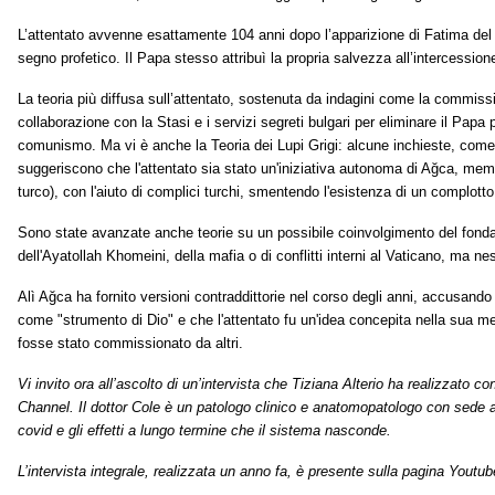
L’attentato avvenne esattamente 104 anni dopo l’apparizione di Fatima del
segno profetico. Il Papa stesso attribuì la propria salvezza all’intercessio
La teoria più diffusa sull’attentato, sostenuta da indagini come la commis
collaborazione con la Stasi e i servizi segreti bulgari per eliminare il Papa
comunismo. Ma vi è anche la Teoria dei Lupi Grigi:
a
lcun
e
inchieste, come
suggeriscono che l'attentato sia stato un'iniziativa autonoma di Ağca, me
turco), con l'aiuto di complici turchi, smentendo l'esistenza di un complott
Sono state avanzate anche teorie su un possibile coinvolgimento del fonda
dell'Ayatollah Khomeini, della mafia o di conflitti interni al Vaticano, ma n
Alì Ağca ha fornito versioni contraddittorie nel corso degli anni, accusando 
come "strumento di Dio"
e
che l'attentato fu un'idea concepita nella sua 
fosse stato commissionato da altri.
Vi
invito
ora
all’ascolto di
un’
intervista che Tiziana Alterio ha realizzato c
Channel. Il dottor Cole è un patologo clinico e anatomopatologo con sede 
covid e gli effetti a lungo termine che il sistema nasconde.
L’
intervista integrale, realizzata un anno fa, è presente sulla pagina Youtube