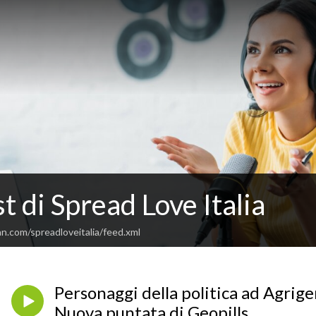
st di Spread Love Italia
n.com/spreadloveitalia/feed.xml
Personaggi della politica ad Agrige
Nuova puntata di Geopills